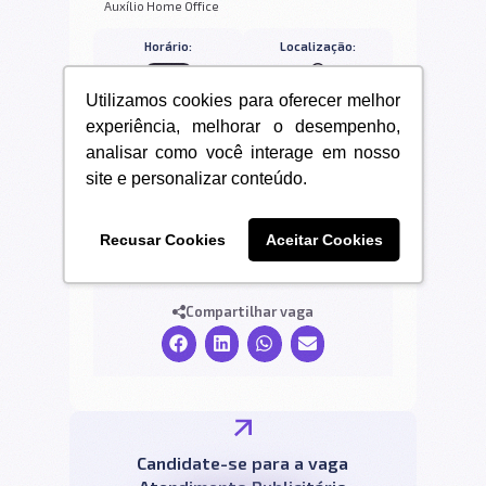
Auxílio Home Office
Horário:
Localização:
Híbrido
São José do Rio Preto
Utilizamos cookies para oferecer melhor
- SP
experiência, melhorar o desempenho,
analisar como você interage em nosso
Modelo de trabalho:
Formação Acadêmica:
site e personalizar conteúdo.
CLT
Graduação / Ensino
Superior Completo
Recusar Cookies
Aceitar Cookies
Compartilhar vaga
Candidate-se para a vaga